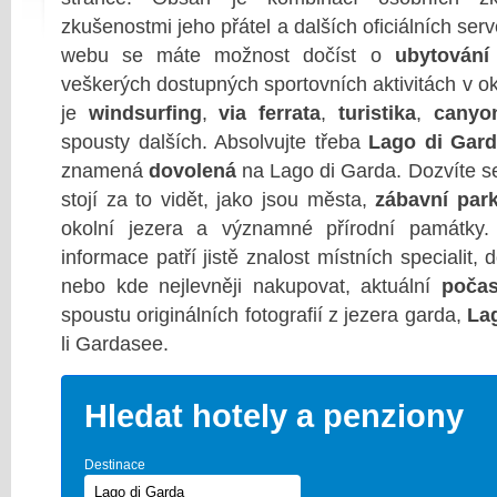
zkušenostmi jeho přátel a dalších oficiálních ser
webu se máte možnost dočíst o
ubytování
veškerých dostupných sportovních aktivitách v o
je
windsurfing
,
via ferrata
,
turistika
,
canyo
spousty dalších. Absolvujte třeba
Lago di Gard
znamená
dovolená
na Lago di Garda. Dozvíte se
stojí za to vidět, jako jsou města,
zábavní par
okolní jezera a významné přírodní památky.
informace patří jistě znalost místních specialit, d
nebo kde nejlevněji nakupovat, aktuální
počas
spoustu originálních fotografií z jezera garda,
La
li Gardasee.
Hledat hotely a penziony
Destinace