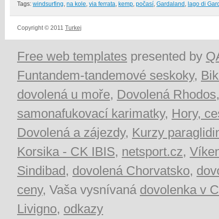
Tags:
windsurfing
,
na kole
,
via ferrata
,
kemp
,
počasí
,
Gardaland
,
lago di Gar
Copyright © 2011
Turkej
Free web templates
presented by
Q
Funtandem-tandemové seskoky
,
Bik
dovolená u moře
,
Dovolená Rhodos
samonafukovací karimatky
,
Hory, ces
Dovolená a zájezdy
,
Kurzy paraglidi
Korsika - CK IBIS
,
netsport.cz
,
Víke
Sindibad
,
dovolená Chorvatsko
,
dov
ceny
, Vaša vysnívaná
dovolenka v C
Livigno
,
odkazy