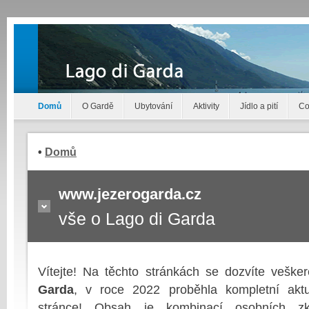
Domů
O Gardě
Ubytování
Aktivity
Jídlo a pití
Co
•
Domů
.
www.jezerogarda.cz
vše o Lago di Garda
Vítejte! Na těchto stránkách se dozvíte vešk
Garda
, v roce 2022 proběhla kompletní aktu
stránce! Obsah je kombinací osobních zk