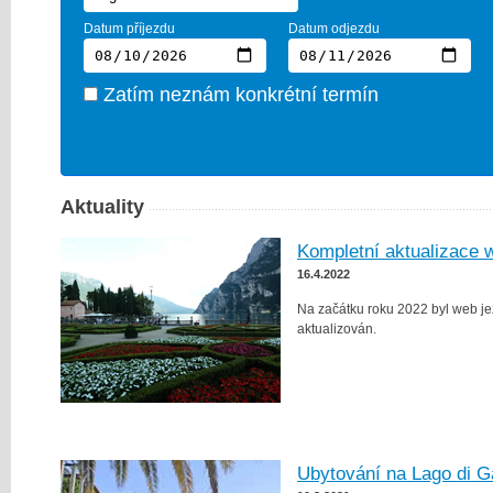
Datum příjezdu
Datum odjezdu
Zatím neznám konkrétní termín
Aktuality
Kompletní aktualizace 
16.4.2022
Na začátku roku 2022 byl web j
aktualizován.
Ubytování na Lago di G